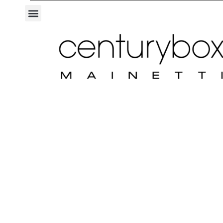
C
E
N
T
U
R
Y
S
H
O
P
C
E
N
T
U
R
Y