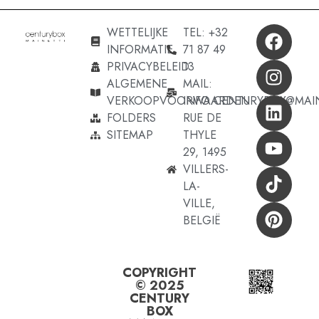
WETTELIJKE
TEL: +32
INFORMATIE
71 87 49
PRIVACYBELEID
13
ALGEMENE
MAIL:
VERKOOPVOORWAARDEN
INFO.CENTURYBOX@MAI
FOLDERS
RUE DE
SITEMAP
THYLE
29, 1495
VILLERS-
LA-
VILLE,
BELGIË
COPYRIGHT
© 2025
CENTURY
BOX