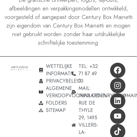
afbeeldingen en verpakkingsmodellen ontwikkeld,
voorgesteld of aangepast door Century Box Mainetti
zijn eigendom van Century Box Mainetti en mogen
niet gebruikt worden zonder haar uitdrukkelijke
schriftelijke toestemming.
WETTELIJKE
TEL: +32
INFORMATIE
71 87 49
PRIVACYBELEID
13
ALGEMENE
MAIL:
VERKOOPVOORWAARDEN
INFO.CENTURYBOX@MAI
FOLDERS
RUE DE
SITEMAP
THYLE
29, 1495
VILLERS-
LA-