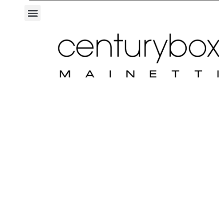
C
E
N
T
U
R
Y
S
H
O
P
C
E
N
T
U
R
Y