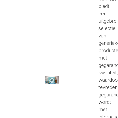
biedt
een
uitgebre
selectie
van
generiek
product
met
gegaran
kwaliteit,
waardoo
tevreden
gegaran
wordt
met
internati