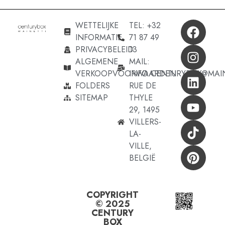
WETTELIJKE
TEL: +32
INFORMATIE
71 87 49
PRIVACYBELEID
13
ALGEMENE
MAIL:
VERKOOPVOORWAARDEN
INFO.CENTURYBOX@MAI
FOLDERS
RUE DE
SITEMAP
THYLE
29, 1495
VILLERS-
LA-
VILLE,
BELGIË
COPYRIGHT
© 2025
CENTURY
BOX