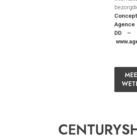
bezorgdi
Concep
Agence
DD –
www.ag
MEE
WET
CENTURYS