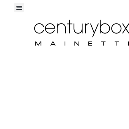
C
E
N
T
U
R
Y
S
H
O
P
C
E
N
T
U
R
Y