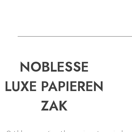
P
R
I
N
T
NOBLESSE
LUXE PAPIEREN
ZAK