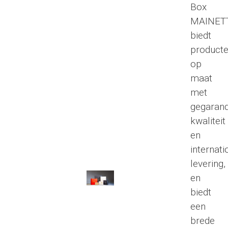
Box
MAINET
biedt
product
op
maat
met
gegaran
kwaliteit
en
internati
levering,
en
biedt
een
brede