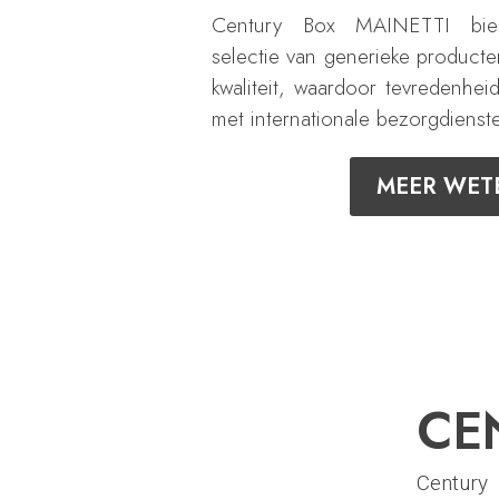
Century Box MAINETTI bied
selectie van generieke product
kwaliteit, waardoor tevredenhe
met internationale bezorgdienst
MEER WET
CE
Century