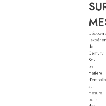
SU
ME
Découvr
l’expérie
de
Century
Box
en
matière
d’emball
sur
mesure
pour