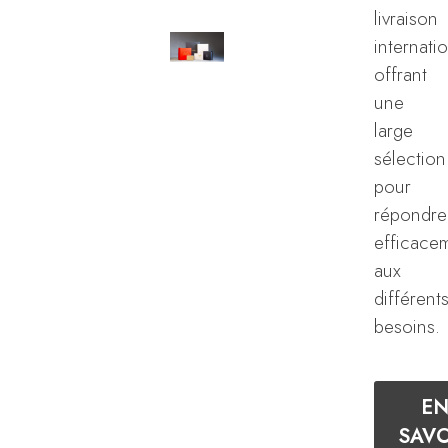
livraison
internati
offrant
une
large
sélection
pour
répondre
efficace
aux
différent
besoins.
E
SAVO